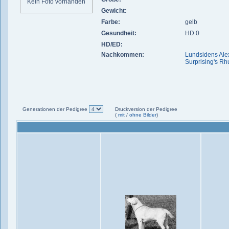
Kein Foto vorhanden
Gewicht:
Farbe:
gelb
Gesundheit:
HD 0
HD/ED:
Nachkommen:
Lundsidens Ale
Surprising's Rh
Generationen der Pedigree
Druckversion der Pedigree
(
mit
/
ohne Bilder
)