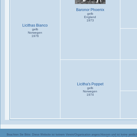
Baronor Phoenix
gelb
England
1973
Licithas Bianco
gelb
Norwegen
1976
Licitha's Poppet
gelb
Norwegen
1974
Beachten Sie Bitte: Diese Website ist keinem Verein/Organisation angeschlossen und ist keine amtliche