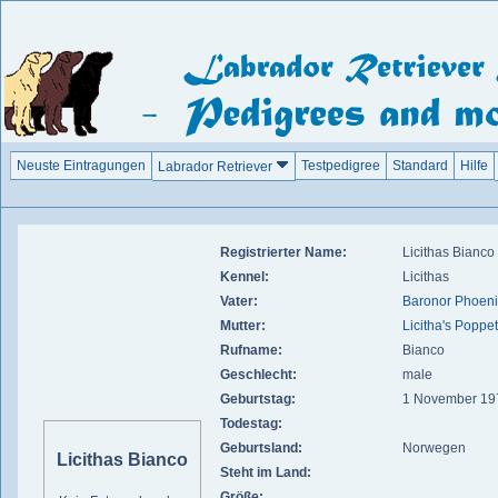
Neuste Eintragungen
Testpedigree
Standard
Hilfe
Labrador Retriever
Registrierter Name:
Licithas Bianco
Kennel:
Licithas
Vater:
Baronor Phoeni
Mutter:
Licitha's Poppet
Rufname:
Bianco
Geschlecht:
male
Geburtstag:
1 November 19
Todestag:
Geburtsland:
Norwegen
Licithas Bianco
Steht im Land:
Größe: