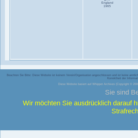
England
1965
Beachten Sie Bitte: Diese Website ist keinem Verein/Organisation angeschlossen und ist keine amtliche
Korrektheit der Inform
Diese Website basiert auf
Whippet Archives
(Copyright © 2006
Sie sind B
Wir möchten Sie ausdrücklich darauf 
Strafrech