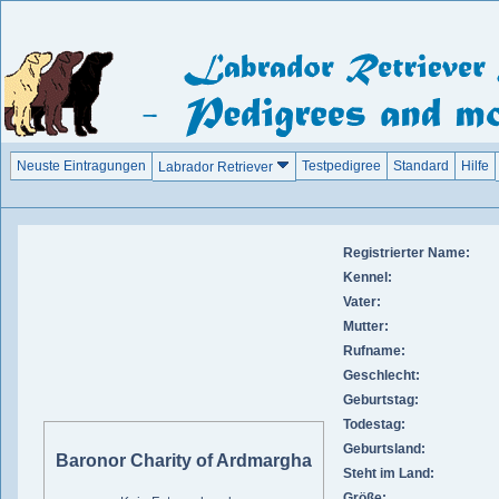
Neuste Eintragungen
Testpedigree
Standard
Hilfe
Labrador Retriever
Registrierter Name:
Kennel:
Vater:
Mutter:
Rufname:
Geschlecht:
Geburtstag:
Todestag:
Geburtsland:
Baronor Charity of Ardmargha
Steht im Land:
Größe: