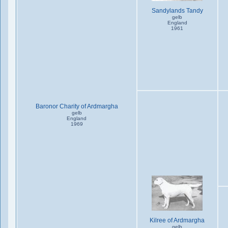
Sandylands Tandy
gelb
England
1961
Baronor Charity of Ardmargha
gelb
England
1969
Kilree of Ardmargha
gelb