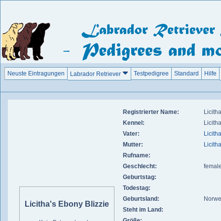
Neuste Eintragungen
Testpedigree
Standard
Hilfe
Labrador Retriever
Registrierter Name:
Licith
Kennel:
Licitha
Vater:
Licith
Mutter:
Licith
Rufname:
Geschlecht:
femal
Geburtstag:
Todestag:
Geburtsland:
Norw
Licitha's Ebony Blizzie
Steht im Land:
Größe: