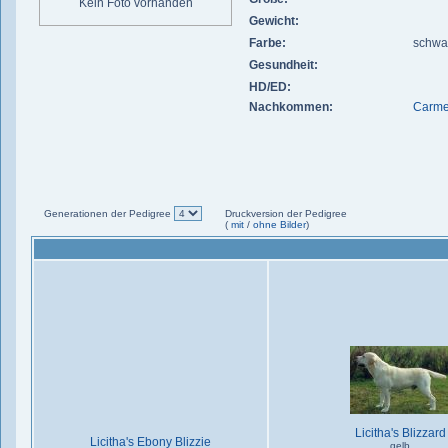
Kein Foto vorhanden
Gewicht:
Farbe:
schwa
Gesundheit:
HD/ED:
Nachkommen:
Carme
Generationen der Pedigree
Druckversion der Pedigree
(
mit
/
ohne Bilder
)
Licitha's Blizzard
Licitha's Ebony Blizzie
gelb