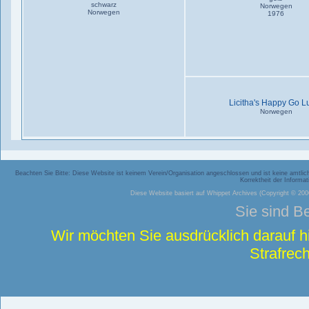
schwarz
Norwegen
Norwegen
1976
Licitha's Happy Go L
Norwegen
Beachten Sie Bitte: Diese Website ist keinem Verein/Organisation angeschlossen und ist keine amtliche
Korrektheit der Inform
Diese Website basiert auf
Whippet Archives
(Copyright © 2006
Sie sind B
Wir möchten Sie ausdrücklich darauf 
Strafrech