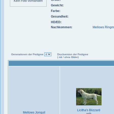
Kein Foto vorhanden
Gewicht:
Farbe:
Gesundheit:
HD/ED:
Nachkommen:
Mellows Ringm
Generationen der Pedigree
Druckversion der Pedigree
(
mit
/
ohne Bilder
)
Licitha's Blizzard
Mellows Jonquil
gelb