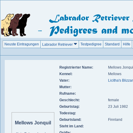
Neuste Eintragungen
Testpedigree
Standard
Hilfe
Labrador Retriever
Registrierter Name:
Mellows Jonqui
Kennel:
Mellows
Vater:
Licitha's Blizza
Mutter:
Rufname:
Geschlecht:
female
Geburtstag:
23 Juli 1982
Todestag:
Geburtsland:
Finnland
Mellows Jonquil
Steht im Land:
Größe: