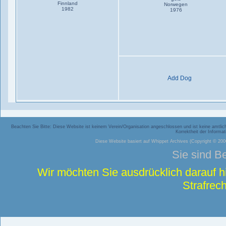
Finnland
Norwegen
1982
1976
Add Dog
Beachten Sie Bitte: Diese Website ist keinem Verein/Organisation angeschlossen und ist keine amtliche
Korrektheit der Inform
Diese Website basiert auf
Whippet Archives
(Copyright © 2006
Sie sind B
Wir möchten Sie ausdrücklich darauf 
Strafrech