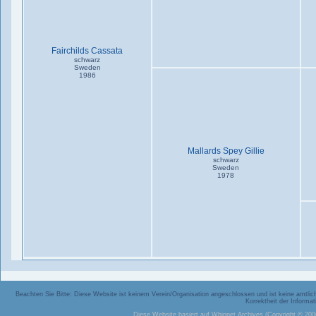
Fairchilds Cassata
schwarz
Sweden
1986
Mallards Spey Gillie
schwarz
Sweden
1978
Beachten Sie Bitte: Diese Website ist keinem Verein/Organisation angeschlossen und ist keine amtliche
Korrektheit der Inform
Diese Website basiert auf
Whippet Archives
(Copyright © 2006