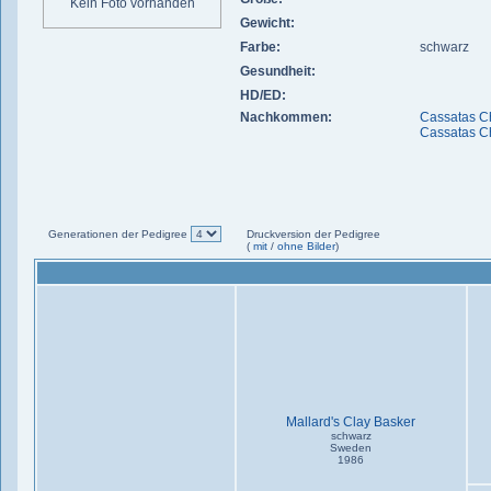
Kein Foto vorhanden
Gewicht:
Farbe:
schwarz
Gesundheit:
HD/ED:
Nachkommen:
Cassatas Ch
Cassatas C
Generationen der Pedigree
Druckversion der Pedigree
(
mit
/
ohne Bilder
)
Mallard's Clay Basker
schwarz
Sweden
1986