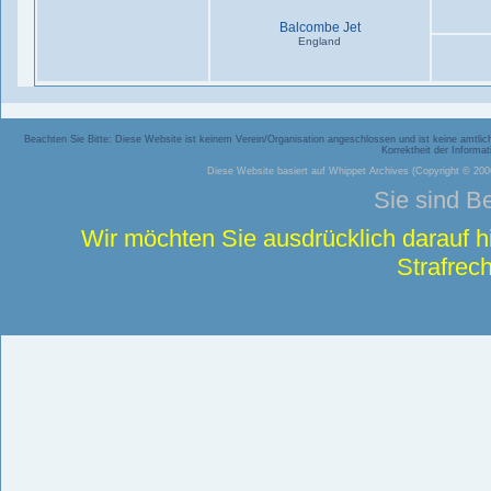
Balcombe Jet
England
Beachten Sie Bitte: Diese Website ist keinem Verein/Organisation angeschlossen und ist keine amtliche
Korrektheit der Inform
Diese Website basiert auf
Whippet Archives
(Copyright © 2006
Sie sind B
Wir möchten Sie ausdrücklich darauf 
Strafrech