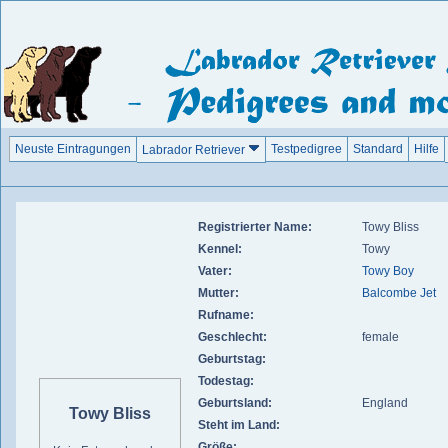
Neuste Eintragungen
Testpedigree
Standard
Hilfe
Labrador Retriever
Registrierter Name:
Towy Bliss
Kennel:
Towy
Vater:
Towy Boy
Mutter:
Balcombe Jet
Rufname:
Geschlecht:
female
Geburtstag:
Todestag:
Geburtsland:
England
Towy Bliss
Steht im Land:
Größe: