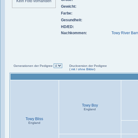
Kein Foto vorhanden
Gewicht:
Farbe:
Gesundheit:
HD/ED:
Nachkommen:
Towy River Bar
Generationen der Pedigree
Druckversion der Pedigree
(
mit
/
ohne Bilder
)
Towy Boy
England
Towy Bliss
England