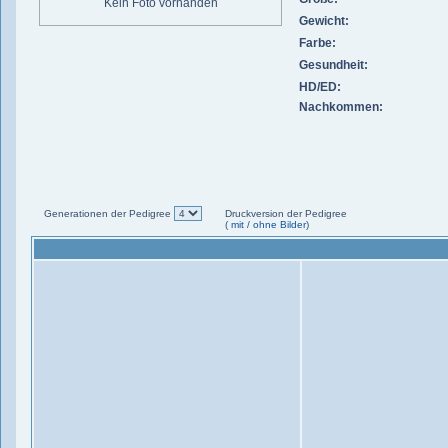
Kein Foto vorhanden
Gewicht:
Farbe:
Gesundheit:
HD/ED:
Nachkommen:
Generationen der Pedigree
Druckversion der Pedigree
(
mit
/
ohne Bilder
)