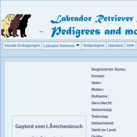
Neuste Eintragungen
Testpedigree
Standard
Hilfe
Labrador Retriever
Registrierter Name:
Kennel:
Vater:
Mutter:
Rufname:
Geschlecht:
Geburtstag:
Todestag:
Geburtsland:
Gaylord vom LÃ¤rchenbruch
Steht im Land:
Größe: