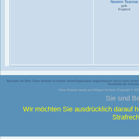
Newinn Tearose
gelb
England
Beachten Sie Bitte: Diese Website ist keinem Verein/Organisation angeschlossen und ist keine amtliche
Korrektheit der Inform
Diese Website basiert auf
Whippet Archives
(Copyright © 2006
Sie sind B
Wir möchten Sie ausdrücklich darauf 
Strafrech