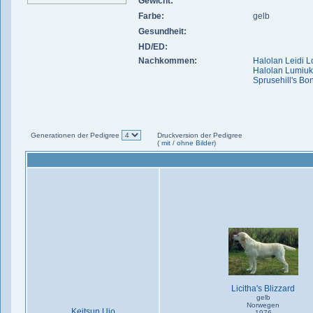
Gewicht:
Farbe:
gelb
Gesundheit:
HD/ED:
Nachkommen:
Halolan Leidi L
Halolan Lumiu
Sprusehill's Bo
Generationen der Pedigree
Druckversion der Pedigree
(
mit
/
ohne Bilder
)
Licitha's Blizzard
gelb
Norwegen
Keitsun Ujo
1976