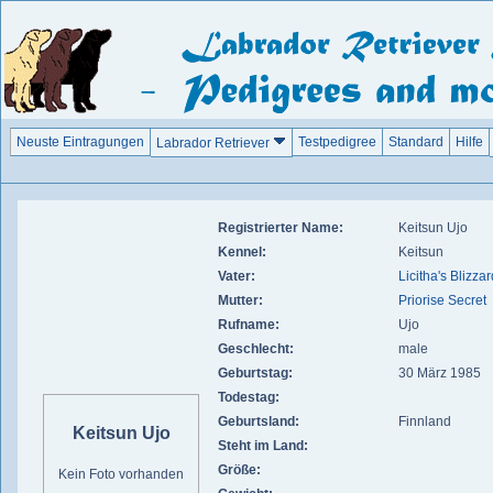
Neuste Eintragungen
Testpedigree
Standard
Hilfe
Labrador Retriever
Registrierter Name:
Keitsun Ujo
Kennel:
Keitsun
Vater:
Licitha's Blizzar
Mutter:
Priorise Secret
Rufname:
Ujo
Geschlecht:
male
Geburtstag:
30 März 1985
Todestag:
Geburtsland:
Finnland
Keitsun Ujo
Steht im Land:
Größe:
Kein Foto vorhanden