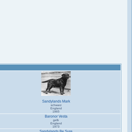
Sandylands Mark
schwarz
England
1965
Baronor Vesta
gelb
England
1973
Sandylands Be Sure