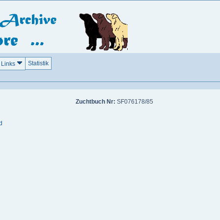
Statistik
Links
Zuchtbuch Nr:
SF076178/85
d