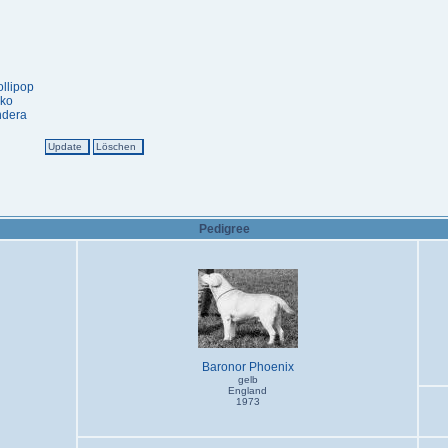
ollipop
kko
ndera
Pedigree
Baronor Phoenix
gelb
England
1973