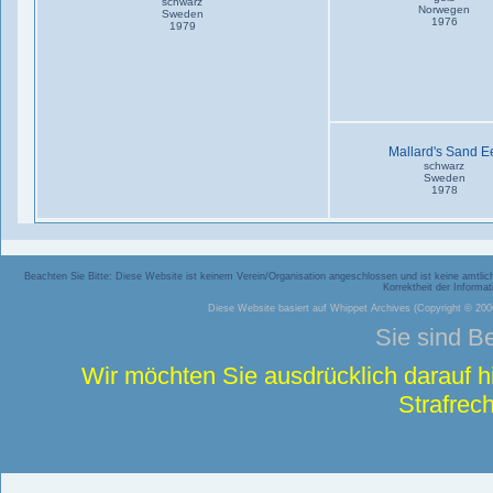
schwarz
Norwegen
Sweden
1976
1979
Mallard's Sand E
schwarz
Sweden
1978
Beachten Sie Bitte: Diese Website ist keinem Verein/Organisation angeschlossen und ist keine amtliche
Korrektheit der Inform
Diese Website basiert auf
Whippet Archives
(Copyright © 2006
Sie sind B
Wir möchten Sie ausdrücklich darauf 
Strafrech