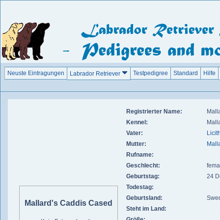
Neuste Eintragungen
Testpedigree
Standard
Hilfe
Labrador Retriever
Registrierter Name:
Mall
Kennel:
Mall
Vater:
Licit
Mutter:
Mall
Rufname:
Geschlecht:
fema
Geburtstag:
24 D
Todestag:
Geburtsland:
Swe
Mallard's Caddis Cased
Steht im Land:
Größe: