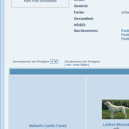
Kein Foto vorhanden
Gewicht:
Farbe:
schw
Gesundheit:
HD/ED:
Nachkommen:
Past
Past
Past
Generationen der Pedigree
Druckversion der Pedigree
(
mit
/
ohne Bilder
)
Licitha's Blizzar
Mallard's Caddis Cased
gelb