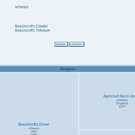
schwarz
Beechcroft's Citadel
Beechcroft's Trifolium
Pedigree
Jayncourt Ajoco Jus
schwarz
England
1977
Beechcroft's Dover
schwarz
USA
1980