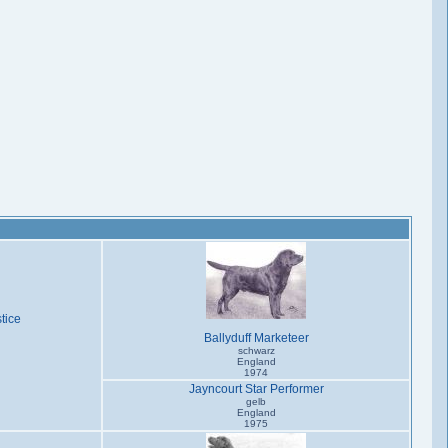
tice
Ballyduff Marketeer
schwarz
England
1974
Jayncourt Star Performer
gelb
England
1975