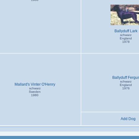
Ballyduff Lark
schwarz
England
1978
Ballyduff Fergu
schwarz
Mallard's Vinter O'Henry
England
schwarz
1976
Sweden
1980
Add Dog