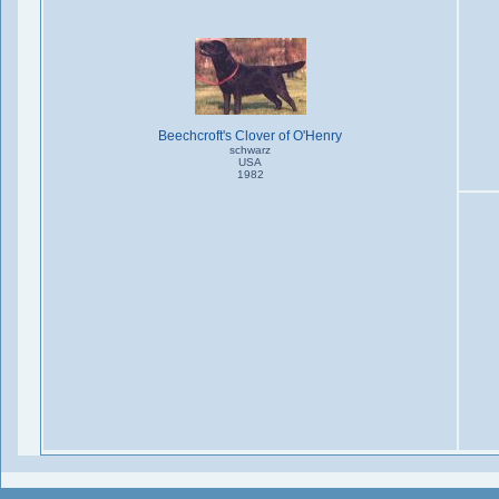
Beechcroft's Clover of O'Henry
schwarz
USA
1982