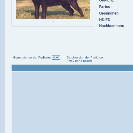
Gewicht:
Farbe:
Gesundheit:
HD/ED:
.
Nachkommen:
Generationen der Pedigree
Druckversion der Pedigree
(
mit
/
ohne Bilder
)