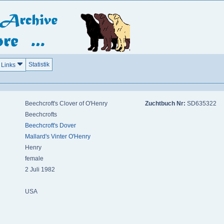
Statistik
Links
Beechcroft's Clover of O'Henry
Zuchtbuch Nr:
SD635322
Beechcrofts
Beechcroft's Dover
Mallard's Vinter O'Henry
Henry
female
2 Juli 1982
USA