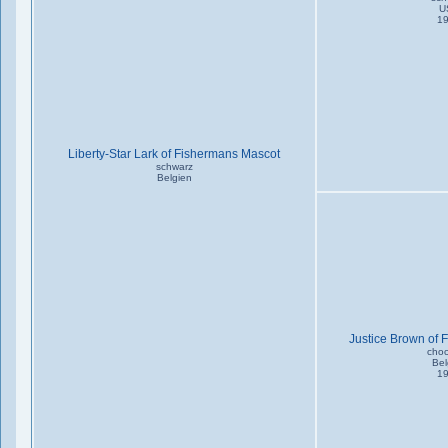
U
1
Liberty-Star Lark of Fishermans Mascot
schwarz
Belgien
Justice Brown of 
choc
Bel
1