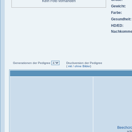
Kein Foto vorhanden
Gewicht:
Farbe:
Gesundheit:
HD/ED:
Nachkomme
Generationen der Pedigree
Druckversion der Pedigree
(
mit
/
ohne Bilder
)
Beechcro
sch