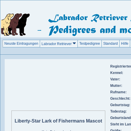
Neuste Eintragungen
Testpedigree
Standard
Hilfe
Labrador Retriever
Registriert
Kennel:
Vater:
Mutter:
Rufname:
Geschlecht:
Geburtstag:
Todestag:
Geburtsland
Liberty-Star Lark of Fishermans Mascot
Steht im Lan
Größe: