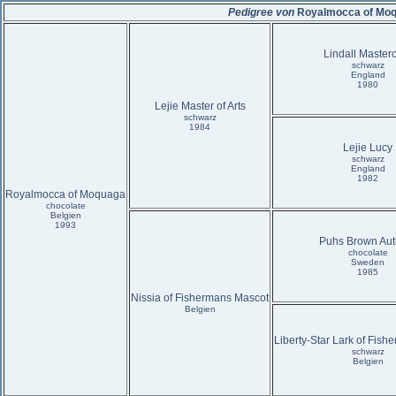
Pedigree von
Royalmocca of Mo
Lindall Masterc
schwarz
England
1980
Lejie Master of Arts
schwarz
1984
Lejie Lucy
schwarz
England
1982
Royalmocca of Moquaga
chocolate
Belgien
1993
Puhs Brown Au
chocolate
Sweden
1985
Nissia of Fishermans Mascot
Belgien
Liberty-Star Lark of Fis
schwarz
Belgien