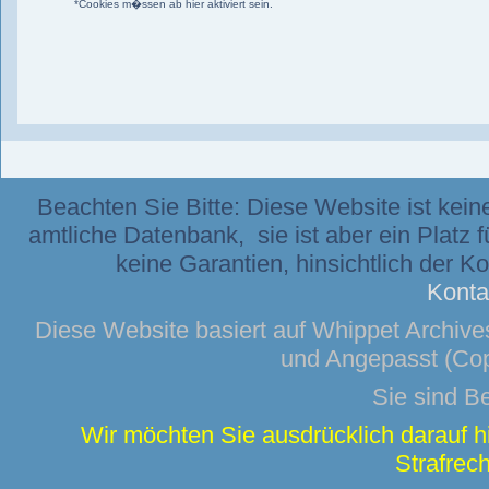
*Cookies m�ssen ab hier aktiviert sein.
Beachten Sie Bitte: Diese Website ist kei
amtliche Datenbank, sie ist aber ein Platz 
keine Garantien, hinsichtlich der K
Konta
Diese Website basiert auf
Whippet Archive
und Angepasst (Cop
Sie sind B
Wir möchten Sie ausdrücklich darauf 
Strafrech