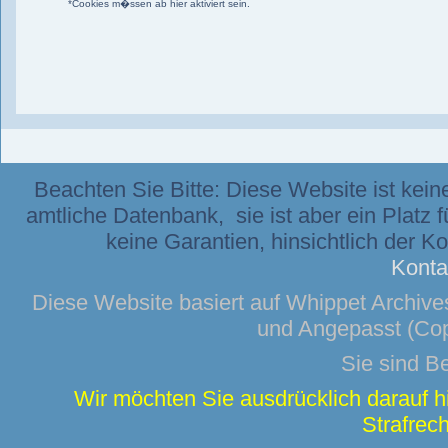
*Cookies m�ssen ab hier aktiviert sein.
Beachten Sie Bitte: Diese Website ist kei
amtliche Datenbank, sie ist aber ein Platz 
keine Garantien, hinsichtlich der K
Konta
Diese Website basiert auf
Whippet Archive
und Angepasst (Cop
Sie sind B
Wir möchten Sie ausdrücklich darauf 
Strafrech