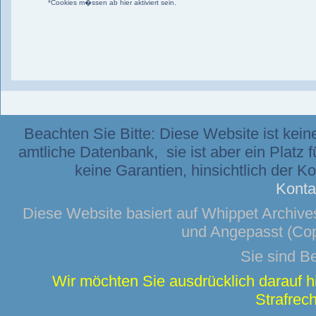
*Cookies m�ssen ab hier aktiviert sein.
Beachten Sie Bitte: Diese Website ist kei
amtliche Datenbank, sie ist aber ein Platz 
keine Garantien, hinsichtlich der K
Konta
Diese Website basiert auf
Whippet Archive
und Angepasst (Cop
Sie sind B
Wir möchten Sie ausdrücklich darauf 
Strafrech